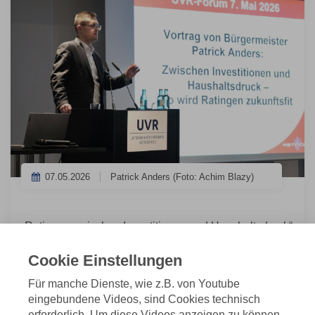
07.05.2026
Patrick Anders (Foto: Achim Blazy)
„Ratingen zwischen Investitionen und Haushaltsdruck“
lautete der Titel des
UVR-Forums am 7. Mai 2026
im
Cookie Einstellungen
Four Points Flex by Sheraton Ratingen Düsseldorf
Airport. Rund 80 Teilnehmerinnen und Teilnehmer
Für manche Dienste, wie z.B. von Youtube
folgten der Einladung des UVR, um sich über die
eingebundene Videos, sind Cookies technisch
Zukunftsstrategie der Stadt Ratingen auszutauschen.
erforderlich. Um diese Videos anzeigen zu können,