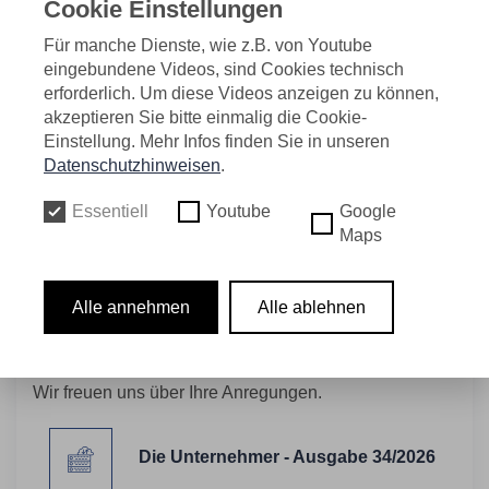
Cookie Einstellungen
Für manche Dienste, wie z.B. von Youtube
eingebundene Videos, sind Cookies technisch
erforderlich. Um diese Videos anzeigen zu können,
akzeptieren Sie bitte einmalig die Cookie-
Einstellung. Mehr Infos finden Sie in unseren
Datenschutzhinweisen
.
07.05.2026
Foto: Achim Blazy
Essentiell
Youtube
Google
Maps
Die neue Ausgabe unseres UVR-Newsletters "DIE
UNTERNEHMER" steht für Sie bereit.
Alle annehmen
Alle ablehnen
Viel Spaß beim Lesen.
Wir freuen uns über Ihre Anregungen.
Die Unternehmer - Ausgabe 34/2026