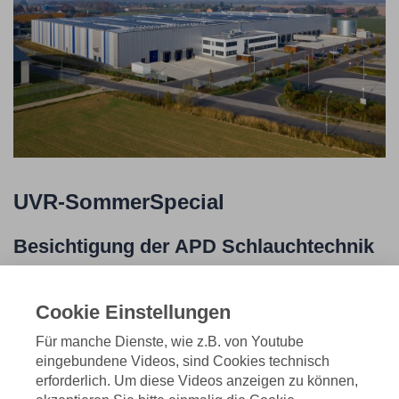
UVR-SommerSpecial
Besichtigung der APD Schlauchtechnik
GmbH
Cookie Einstellungen
Schläuche benötigt jeder von uns täglich. Ob als
Für manche Dienste, wie z.B. von Youtube
Gartenschlauch oder als Pool- und Teichschlauch,
eingebundene Videos, sind Cookies technisch
fadenverstärkt oder in Spiralform, für alle denkbaren
erforderlich. Um diese Videos anzeigen zu können,
Anwendungen.