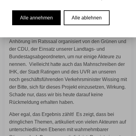
von allen Seiten in Ratingen die Dringlichkeit der
Reaktivierung der Bahnstrecke, einer wichtigen
Alle annehmen
Alle ablehnen
Lebensader unserer Stadt in Richtung Essen, sehr
breit kommuniziert wurde. Dazu zählen die Berichte in
der Presse, die Postkartenaktion der CDU, die
Anhörung im Ratssaal organisiert von den Grünen und
der CDU, der Einsatz unserer Landtags- und
Bundestagsabgeordneten, um nur einige Akteure zu
nennen. Vielleicht hatte auch das Mahnschreiben der
IHK, der Stadt Ratingen und des UVR an unseren
noch geschäftsführenden Verkehrsminister Wissing mit
der Bitte, sich für dieses Projekt einzusetzen, Wirkung.
Schade nur, dass wir bis heute darauf keine
Rückmeldung erhalten haben.
Aber egal, das Ergebnis zählt! Es zeigt, dass bei
dringlichen Themen, artikuliert von vielen Akteuren auf
unterschiedlichen Ebenen mit wahrnehmbarer