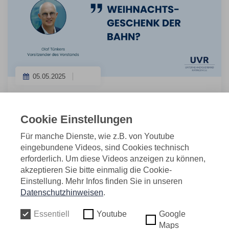
05.05.2025
Ausgesprochen gute Nachrichten erreichen uns von
Cookie Einstellungen
der Bahn, die fest damit rechnet, die Aktivierung der S6
Für manche Dienste, wie z.B. von Youtube
bereits im Dezember dieses Jahres zu realisieren.
eingebundene Videos, sind Cookies technisch
Damit ist die am 1. April in der Rheinischen Post
erforderlich. Um diese Videos anzeigen zu können,
erschienene Meldung mit einer Fertigstellung Mitte
akzeptieren Sie bitte einmalig die Cookie-
2026 wohl vom Tisch und hat sich im Nachgang eher
Einstellung. Mehr Infos finden Sie in unseren
als Aprilscherz erwiesen.
Datenschutzhinweisen
.
Dass es jetzt doch schneller als ursprünglich geplant
Essentiell
Youtube
Google
geht, ist vielleicht auch darauf zurückzuführen, dass
Maps