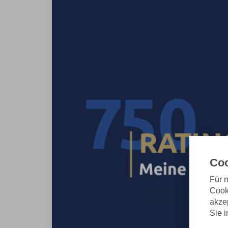
Coo
Für 
Cook
akzep
Sie 