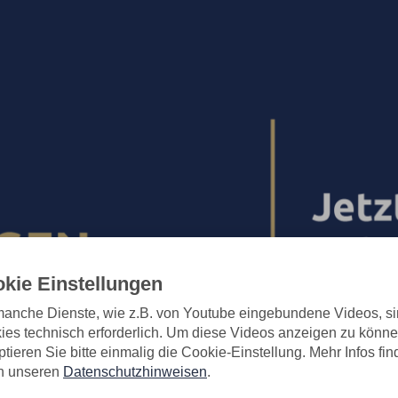
kie Einstellungen
manche Dienste, wie z.B. von Youtube eingebundene Videos, s
ies technisch erforderlich. Um diese Videos anzeigen zu könne
tieren Sie bitte einmalig die Cookie-Einstellung. Mehr Infos fi
in unseren
Datenschutzhinweisen
.