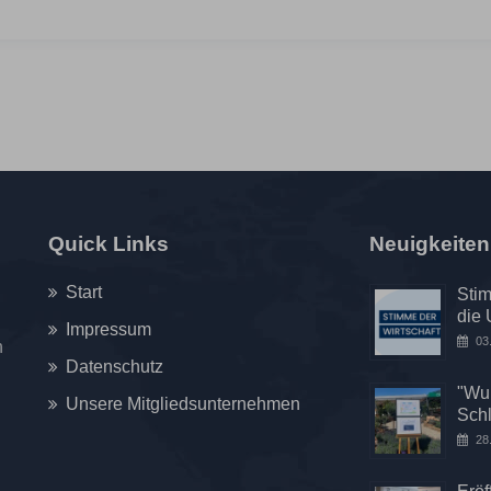
Quick Links
Neuigkeiten
Start
Stim
die 
Impressum
03
n
Datenschutz
"Wur
Unsere Mitgliedsunternehmen
Sch
28