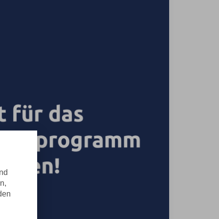
ind
n,
nden