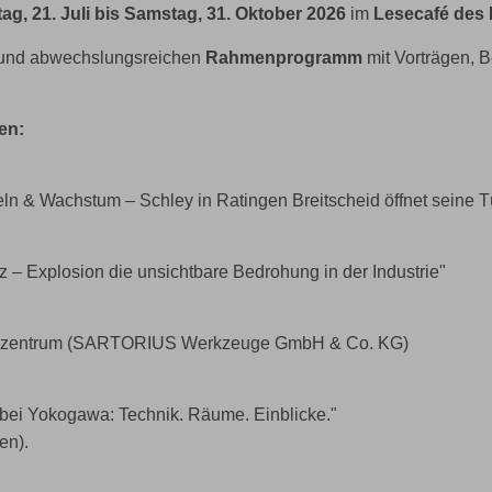
ag, 21. Juli bis Samstag, 31. Oktober 2026
im
Lesecafé des
n und abwechslungsreichen
Rahmenprogramm
mit Vorträgen, B
en:
n & Wachstum – Schley in Ratingen Breitscheid öffnet seine T
– Explosion die unsichtbare Bedrohung in der Industrie"
ienzentrum (SARTORIUS Werkzeuge GmbH & Co. KG)
ei Yokogawa: Technik. Räume. Einblicke."
en).