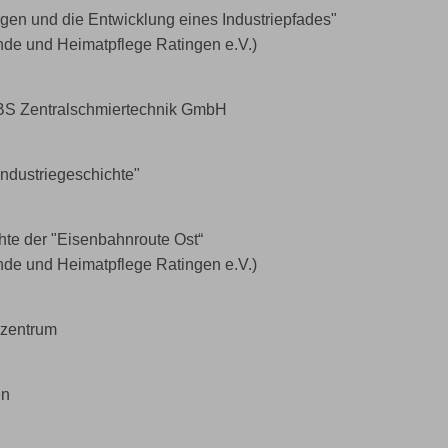
ngen und die Entwicklung eines Industriepfades"
nde und Heimatpflege Ratingen e.V.)
EBS Zentralschmiertechnik GmbH
ndustriegeschichte"
hte der "Eisenbahnroute Ost“
nde und Heimatpflege Ratingen e.V.)
nzentrum
en