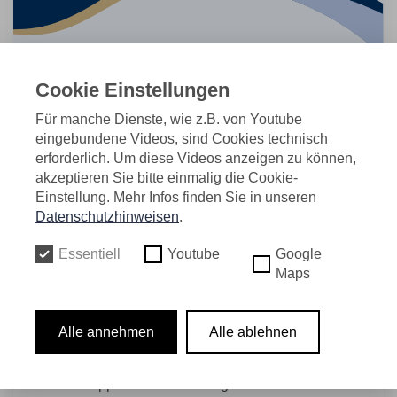
Cookie Einstellungen
Für manche Dienste, wie z.B. von Youtube
eingebundene Videos, sind Cookies technisch
erforderlich. Um diese Videos anzeigen zu können,
18.03.2025
akzeptieren Sie bitte einmalig die Cookie-
Einstellung. Mehr Infos finden Sie in unseren
Datenschutzhinweisen
.
Zum ersten Mal haben wir die Auszubildenden unserer
Essentiell
Youtube
Google
Mitgliedsunternehmen zum Seminar "Fit für die
Maps
Prüfung" eingeladen.
Hans-Peter Endl und seine Kollegin Nicole
Alle annehmen
Alle ablehnen
Diampanga von der AOK Hamburg/Rheinland - Die
Gesundheitskasse gaben den Teilnehmer*innen
wertvolle Tipps zur Vorbereitung der Zwischen- oder